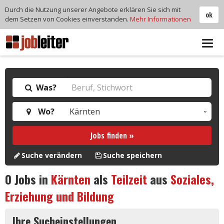
Durch die Nutzung unserer Angebote erklären Sie sich mit
ok
dem Setzen von Cookies einverstanden.
Mehr Informationen
Tog
navi
Was?
Wo?
Jobs finden »
Suche verändern
Suche speichern
0
Jobs in
Kärnten
als
Teilzeit
aus
Soziales,
Erziehung und Bildung
Ihre Sucheinstellungen