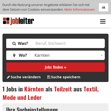
Durch die Nutzung unserer Angebote erklären Sie sich mit
ok
dem Setzen von Cookies einverstanden.
Mehr Informationen
Tog
navi
Was?
Wo?
Jobs finden »
Suche verändern
Suche speichern
1
Jobs in
Kärnten
als
Teilzeit
aus
Textil,
Mode und Leder
Ihre Sucheinstellungen