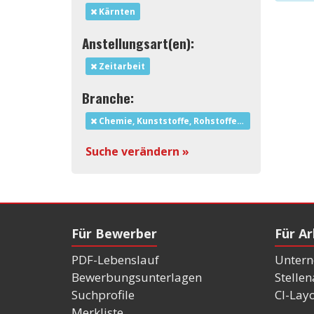
Kärnten
Anstellungsart(en):
Zeitarbeit
Branche:
Chemie, Kunststoffe, Rohstoffe und Bergbau
Suche verändern »
Für Bewerber
Für A
PDF-Lebenslauf
Untern
Bewerbungsunterlagen
Stelle
Suchprofile
CI-Lay
Merkliste