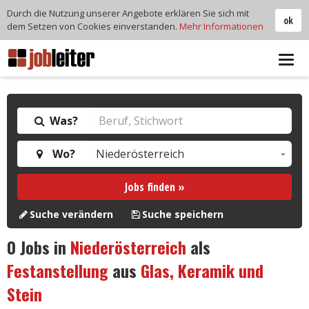
Durch die Nutzung unserer Angebote erklären Sie sich mit
ok
dem Setzen von Cookies einverstanden.
Mehr Informationen
Tog
navi
Was?
Wo?
Jobs finden »
Suche verändern
Suche speichern
0
Jobs in
Niederösterreich
als
Festanstellung
aus
Glas, Keramik und
Stein