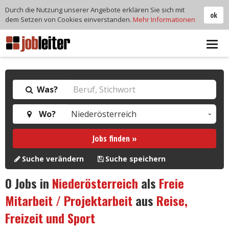
Durch die Nutzung unserer Angebote erklären Sie sich mit
ok
dem Setzen von Cookies einverstanden.
Mehr Informationen
Tog
navi
Was?
Wo?
Jobs finden »
Suche verändern
Suche speichern
0
Jobs in
Niederösterreich
als
Freie
Mitarbeit / Projektarbeit
aus
Reise,
Freizeit und Sport