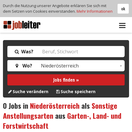
Durch die Nutzung unserer Angebote erklären Sie sich mit
ok
dem Setzen von Cookies einverstanden.
Mehr Informationen
Tog
navi
Was?
Wo?
Jobs finden »
Suche verändern
Suche speichern
0
Jobs in
Niederösterreich
als
Sonstige
Anstellungsarten
aus
Garten-, Land- und
Forstwirtschaft