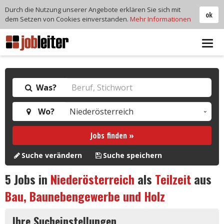
Durch die Nutzung unserer Angebote erklären Sie sich mit
ok
dem Setzen von Cookies einverstanden.
Mehr Informationen
Tog
navi
Was?
Wo?
Jobs finden »
Suche verändern
Suche speichern
5
Jobs in
Niederösterreich
als
Teilzeit
aus
Bau, Baunebengewerbe und Holz
Ihre Sucheinstellungen