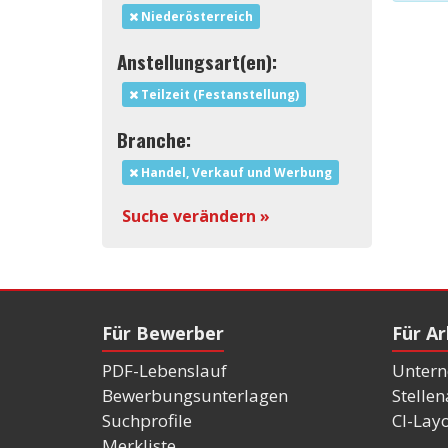
Niederösterreich
Anstellungsart(en):
Teilzeit (Festanstellung)
Branche:
Handel, Verkauf und Werbung
Suche verändern »
Für Bewerber
Für A
PDF-Lebenslauf
Untern
Bewerbungsunterlagen
Stelle
Suchprofile
CI-Lay
Merkliste