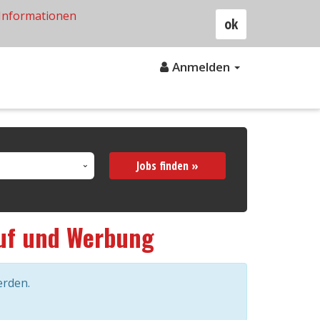
Informationen
ok
Anmelden
Jobs finden »
uf und Werbung
erden.