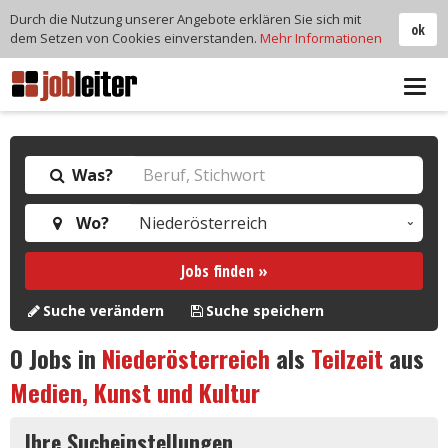
Durch die Nutzung unserer Angebote erklären Sie sich mit
ok
dem Setzen von Cookies einverstanden.
Mehr Informationen
Tog
navi
Was?
Wo?
Jobs finden »
Suche verändern
Suche speichern
0
Jobs in
Niederösterreich
als
Teilzeit
aus
Medien, Kunst und Kultur
Ihre Sucheinstellungen