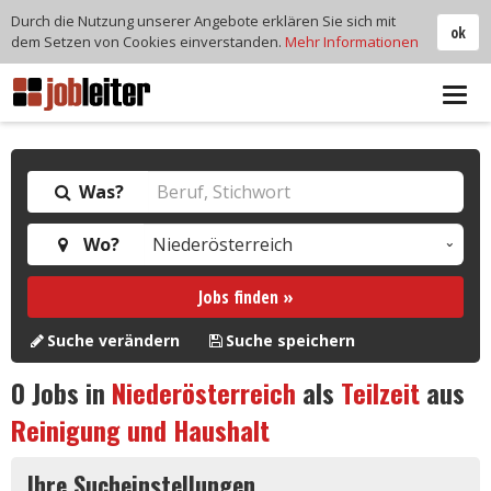
Durch die Nutzung unserer Angebote erklären Sie sich mit
ok
dem Setzen von Cookies einverstanden.
Mehr Informationen
Tog
navi
Was?
Wo?
Jobs finden »
Suche verändern
Suche speichern
0
Jobs in
Niederösterreich
als
Teilzeit
aus
Reinigung und Haushalt
Ihre Sucheinstellungen