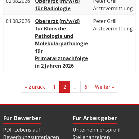
02.08.2026
Oberarzt (m/w/d)
Peter Grill
für Radiologie
Ärztevermittlung
01.08.2026
Oberarzt (m/w/d)
Peter Grill
für Klinische
Ärztevermittlung
Pathologie und
Molekularpathologie
für
Primararztnachfolge
in 2 Jahren 2026
« Zurück
1
2
...
6
Weiter »
Für Bewerber
Für Arbeitgeber
PDF-Lebenslauf
Unternehmensprofil
Bewerbungsunterlagen
Stellenanzeigen