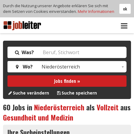
Durch die Nutzung unserer Angebote erklären Sie sich mit
ok
dem Setzen von Cookies einverstanden.
Mehr Informationen
Tog
navi
Was?
Wo?
Jobs finden »
Suche verändern
Suche speichern
60
Jobs in
Niederösterreich
als
Vollzeit
aus
Gesundheit und Medizin
Ihre Sucheinstellungen