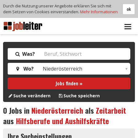
Durch die Nutzung unserer Angebote erklären Sie sich mit
ok
dem Setzen von Cookies einverstanden.
Mehr Informationen
Tog
navi
Was?
Wo?
Jobs finden »
Suche verändern
Suche speichern
0
Jobs in
Niederösterreich
als
Zeitarbeit
aus
Hilfsberufe und Aushilfskräfte
Ihre Sucheinstellungen