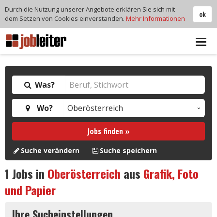
Durch die Nutzung unserer Angebote erklären Sie sich mit
ok
dem Setzen von Cookies einverstanden.
Mehr Informationen
Tog
navi
Was?
Wo?
Jobs finden »
Suche verändern
Suche speichern
1
Jobs in
Oberösterreich
aus
Grafik, Foto
und Papier
Ihre Sucheinstellungen