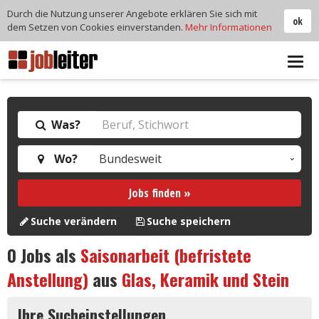
Durch die Nutzung unserer Angebote erklären Sie sich mit
ok
dem Setzen von Cookies einverstanden.
Mehr Informationen
Tog
navi
Was?
Wo?
Jobs finden »
Suche verändern
Suche speichern
0
Jobs als
Saisonarbeit (befristete
Anstellung)
aus
Glas, Keramik und Stein
Ihre Sucheinstellungen