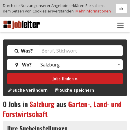
Durch die Nutzung unserer Angebote erklären Sie sich mit
ok
dem Setzen von Cookies einverstanden.
Mehr Informationen
Tog
navi
Was?
Wo?
Jobs finden »
Suche verändern
Suche speichern
0
Jobs in
Salzburg
aus
Garten-, Land- und
Forstwirtschaft
Ihre Sucheinstellungen