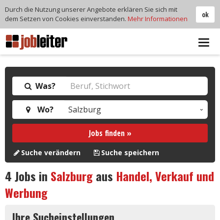
Durch die Nutzung unserer Angebote erklären Sie sich mit
ok
dem Setzen von Cookies einverstanden.
Mehr Informationen
Tog
navi
Was?
Wo?
Jobs finden »
Suche verändern
Suche speichern
4
Jobs in
Salzburg
aus
Handel, Verkauf und
Werbung
Ihre Sucheinstellungen