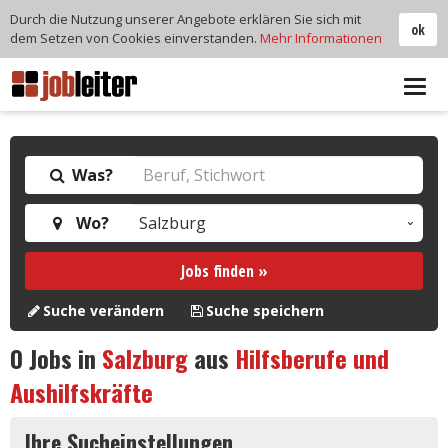
Durch die Nutzung unserer Angebote erklären Sie sich mit
ok
dem Setzen von Cookies einverstanden.
Mehr Informationen
Tog
navi
Was?
Wo?
Jobs finden »
Suche verändern
Suche speichern
0
Jobs in
Salzburg
aus
Hilfsberufe und
Aushilfskräfte
Ihre Sucheinstellungen