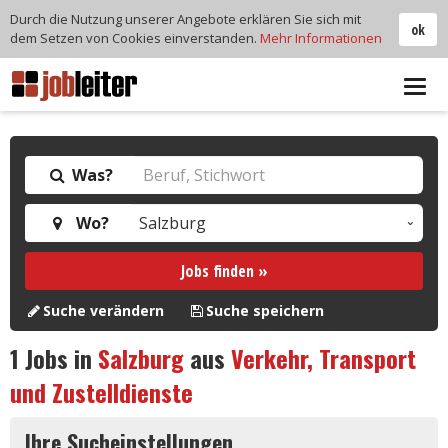
Durch die Nutzung unserer Angebote erklären Sie sich mit
ok
dem Setzen von Cookies einverstanden.
Mehr Informationen
Tog
navi
Was?
Wo?
Jobs finden »
Suche verändern
Suche speichern
1
Jobs in
Salzburg
aus
Verkehr, Transport
und Zustelldienste
Ihre Sucheinstellungen