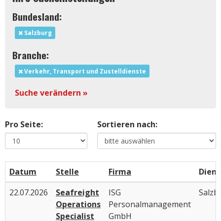
Bundesland:
Salzburg
Branche:
Verkehr, Transport und Zustelldienste
Suche verändern »
Pro Seite:
Sortieren nach:
Datum
Stelle
Firma
Diens
22.07.2026
Seafreight
ISG
Salzb
Operations
Personalmanagement
Specialist
GmbH