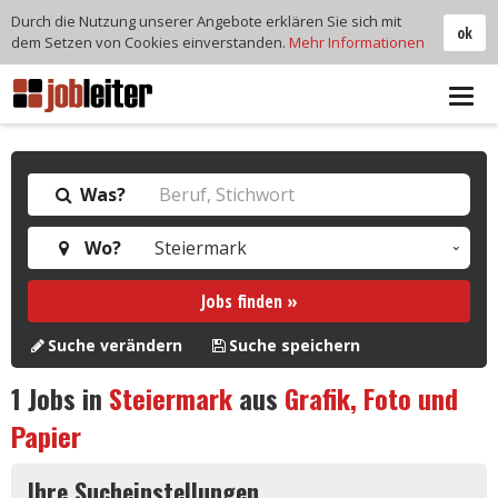
Durch die Nutzung unserer Angebote erklären Sie sich mit
ok
dem Setzen von Cookies einverstanden.
Mehr Informationen
Tog
navi
Was?
Wo?
Jobs finden »
Suche verändern
Suche speichern
1
Jobs in
Steiermark
aus
Grafik, Foto und
Papier
Ihre Sucheinstellungen