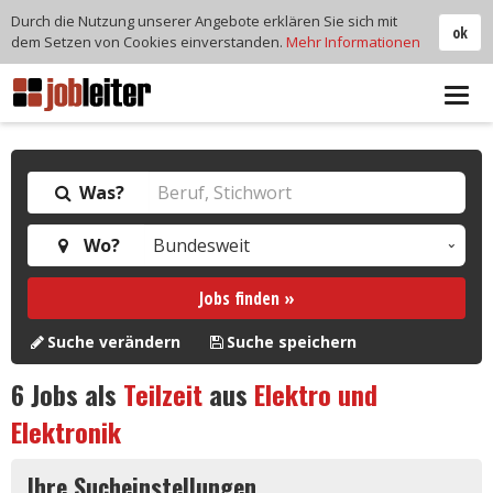
Durch die Nutzung unserer Angebote erklären Sie sich mit
ok
dem Setzen von Cookies einverstanden.
Mehr Informationen
Tog
navi
Was?
Wo?
Jobs finden »
Suche verändern
Suche speichern
6
Jobs als
Teilzeit
aus
Elektro und
Elektronik
Ihre Sucheinstellungen