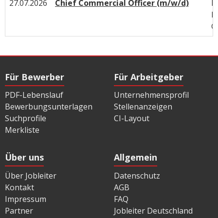
27.07.2026
Chief Commercial Officer (m/w/d)
I
P
G
Für Bewerber
Für Arbeitgeber
PDF-Lebenslauf
Unternehmensprofil
Bewerbungsunterlagen
Stellenanzeigen
Suchprofile
CI-Layout
Merkliste
Über uns
Allgemein
Über Jobleiter
Datenschutz
Kontakt
AGB
Impressum
FAQ
Partner
Jobleiter Deutschland