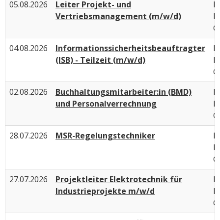
05.08.2026
Leiter Projekt- und
I
Vertriebsmanagement (m/w/d)
P
G
04.08.2026
Informationssicherheitsbeauftragter
I
(ISB) - Teilzeit (m/w/d)
P
G
02.08.2026
Buchhaltungsmitarbeiter:in (BMD)
I
und Personalverrechnung
P
G
28.07.2026
MSR-Regelungstechniker
I
P
G
27.07.2026
Projektleiter Elektrotechnik für
I
Industrieprojekte m/w/d
P
G