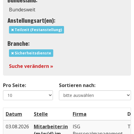
Bundesweit
Anstellungsart(en):
Teilzeit (Festanstellung)
Branche:
Sicherheitsdienste
Suche verändern »
Pro Seite:
Sortieren nach:
Datum
Stelle
Firma
Di
03.08.2026
Mitarbeiter:in
ISG
Tir
(m/w/d) im
Personalmanagement