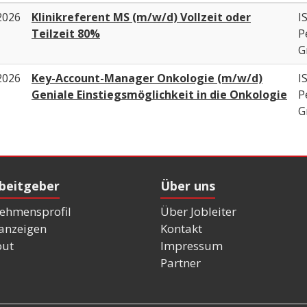
2026
Klinikreferent MS (m/w/d) Vollzeit oder
I
Teilzeit 80%
P
G
2026
Key-Account-Manager Onkologie (m/w/d)
I
Geniale Einstiegsmöglichkeit in die Onkologie
P
G
rbeitgeber
Über uns
ehmensprofil
Über Jobleiter
nanzeigen
Kontakt
out
Impressum
Partner