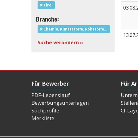
Tirol
03.08.
Branche:
Chemie, Kunststoffe, Rohstoffe und Bergbau
13.07.
Suche verändern »
Für Bewerber
Für A
PDF-Lebenslauf
Untern
Bewerbungsunterlagen
Stelle
Suchprofile
CI-Lay
Merkliste