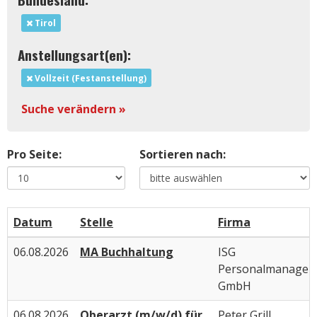
Tirol
Anstellungsart(en):
Vollzeit (Festanstellung)
Suche verändern »
Pro Seite:
Sortieren nach:
Datum
Stelle
Firma
06.08.2026
MA Buchhaltung
ISG
Personalmanagem
GmbH
06.08.2026
Oberarzt (m/w/d) für
Peter Grill