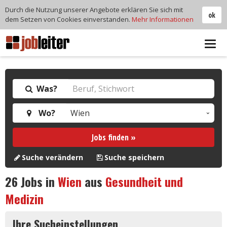
Durch die Nutzung unserer Angebote erklären Sie sich mit
ok
dem Setzen von Cookies einverstanden.
Mehr Informationen
Tog
navi
Was?
Wo?
Jobs finden »
Suche verändern
Suche speichern
26
Jobs in
Wien
aus
Gesundheit und
Medizin
Ihre Sucheinstellungen