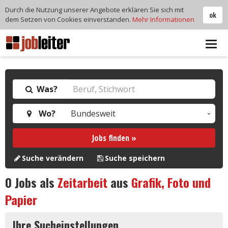
Durch die Nutzung unserer Angebote erklären Sie sich mit
ok
dem Setzen von Cookies einverstanden.
Mehr Informationen
Tog
navi
Was?
Wo?
Jobs finden »
Suche verändern
Suche speichern
0
Jobs als
Zeitarbeit
aus
Grafik, Foto und
Papier
Ihre Sucheinstellungen