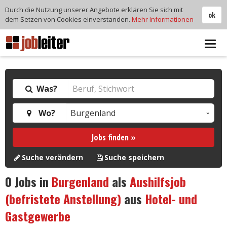
Durch die Nutzung unserer Angebote erklären Sie sich mit
ok
dem Setzen von Cookies einverstanden.
Mehr Informationen
Tog
navi
Was?
Wo?
Jobs finden »
Suche verändern
Suche speichern
0
Jobs in
Burgenland
als
Aushilfsjob
(befristete Anstellung)
aus
Hotel- und
Gastgewerbe