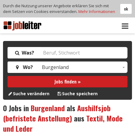
Durch die Nutzung unserer Angebote erklären Sie sich mit
ok
dem Setzen von Cookies einverstanden.
Mehr Informationen
Tog
navi
Was?
Wo?
Jobs finden »
Suche verändern
Suche speichern
0
Jobs in
Burgenland
als
Aushilfsjob
(befristete Anstellung)
aus
Textil, Mode
und Leder