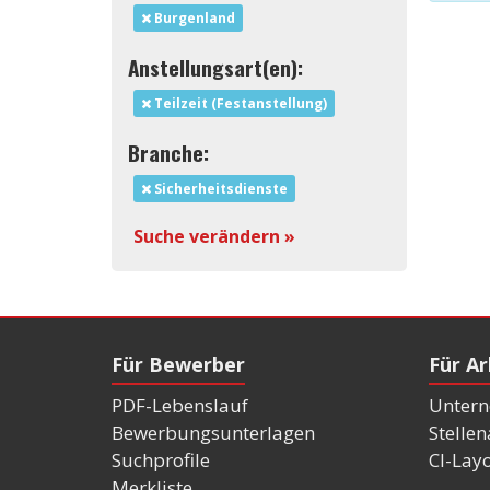
Burgenland
Anstellungsart(en):
Teilzeit (Festanstellung)
Branche:
Sicherheitsdienste
Suche verändern »
Für Bewerber
Für A
PDF-Lebenslauf
Untern
Bewerbungsunterlagen
Stelle
Suchprofile
CI-Lay
Merkliste