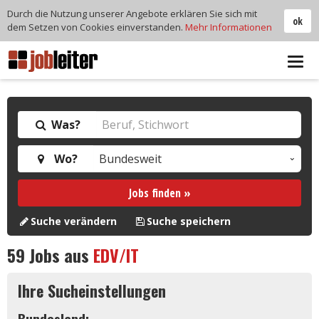
Durch die Nutzung unserer Angebote erklären Sie sich mit
ok
dem Setzen von Cookies einverstanden.
Mehr Informationen
Tog
navi
Was?
Wo?
Jobs finden »
Suche verändern
Suche speichern
59
Jobs aus
EDV/IT
Ihre Sucheinstellungen
Bundesland: