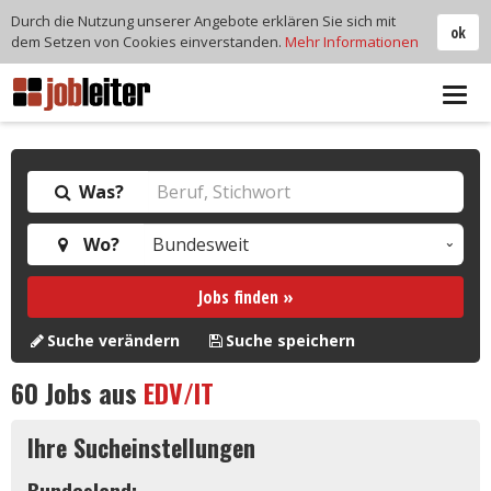
Durch die Nutzung unserer Angebote erklären Sie sich mit
ok
dem Setzen von Cookies einverstanden.
Mehr Informationen
Tog
navi
Was?
Wo?
Jobs finden »
Suche verändern
Suche speichern
60
Jobs aus
EDV/IT
Ihre Sucheinstellungen
Bundesland: