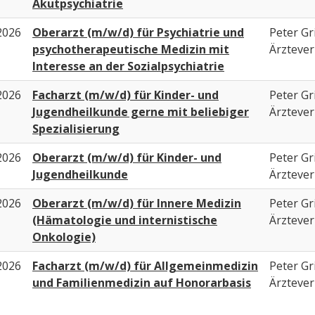
Akutpsychiatrie
2026
Oberarzt (m/w/d) für Psychiatrie und
Peter Gri
psychotherapeutische Medizin mit
Ärztever
Interesse an der Sozialpsychiatrie
2026
Facharzt (m/w/d) für Kinder- und
Peter Gri
Jugendheilkunde gerne mit beliebiger
Ärztever
Spezialisierung
2026
Oberarzt (m/w/d) für Kinder- und
Peter Gri
Jugendheilkunde
Ärztever
2026
Oberarzt (m/w/d) für Innere Medizin
Peter Gri
(Hämatologie und internistische
Ärztever
Onkologie)
2026
Facharzt (m/w/d) für Allgemeinmedizin
Peter Gri
und Familienmedizin auf Honorarbasis
Ärztever