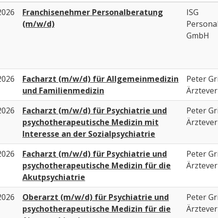
2026
Franchisenehmer Personalberatung
ISG
(m/w/d)
Persona
GmbH
2026
Facharzt (m/w/d) für Allgemeinmedizin
Peter Gri
und Familienmedizin
Ärztever
2026
Facharzt (m/w/d) für Psychiatrie und
Peter Gri
psychotherapeutische Medizin mit
Ärztever
Interesse an der Sozialpsychiatrie
2026
Facharzt (m/w/d) für Psychiatrie und
Peter Gri
psychotherapeutische Medizin für die
Ärztever
Akutpsychiatrie
2026
Oberarzt (m/w/d) für Psychiatrie und
Peter Gri
psychotherapeutische Medizin für die
Ärztever