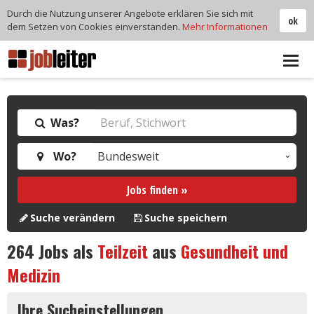
Durch die Nutzung unserer Angebote erklären Sie sich mit
ok
dem Setzen von Cookies einverstanden.
Mehr Informationen
Tog
navi
Was?
Wo?
Jobs finden »
Suche verändern
Suche speichern
264
Jobs als
Teilzeit
aus
Gesundheit und
Medizin
Ihre Sucheinstellungen