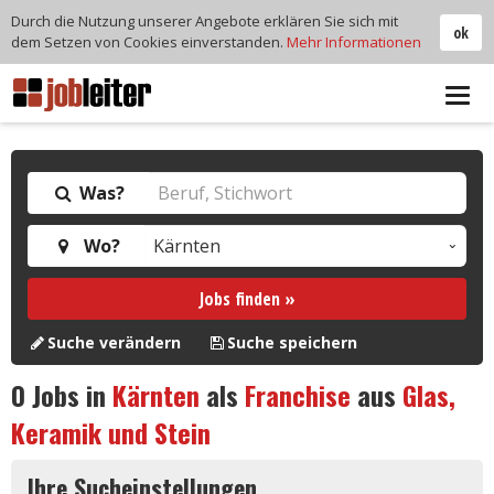
Durch die Nutzung unserer Angebote erklären Sie sich mit
ok
dem Setzen von Cookies einverstanden.
Mehr Informationen
Tog
navi
Was?
Wo?
Jobs finden »
Suche verändern
Suche speichern
0
Jobs in
Kärnten
als
Franchise
aus
Glas,
Keramik und Stein
Ihre Sucheinstellungen